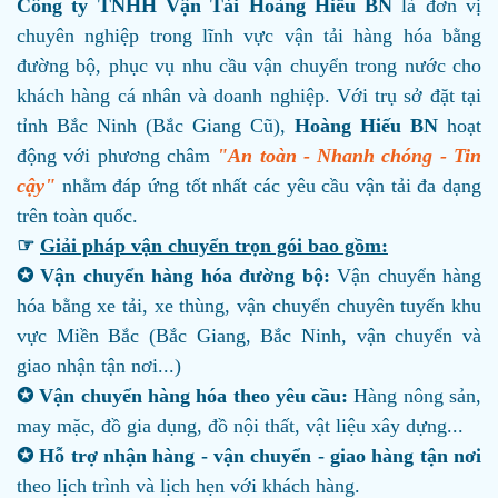
Công ty TNHH Vận Tải Hoàng Hiếu BN
là đơn vị
chuyên nghiệp trong lĩnh vực vận tải hàng hóa bằng
đường bộ, phục vụ nhu cầu vận chuyển trong nước cho
khách hàng cá nhân và doanh nghiệp. Với trụ sở đặt tại
tỉnh Bắc Ninh (Bắc Giang Cũ),
Hoàng Hiếu BN
hoạt
động với phương châm
"An toàn - Nhanh chóng - Tin
cậy"
nhằm đáp ứng tốt nhất các yêu cầu vận tải đa dạng
trên toàn quốc.
☞
Giải pháp vận chuyển trọn gói bao gồm:
✪ Vận chuyển hàng hóa đường bộ:
Vận chuyển hàng
hóa bằng xe tải, xe thùng, vận chuyển chuyên tuyến khu
vực Miền Bắc (Bắc Giang, Bắc Ninh, vận chuyển và
giao nhận tận nơi...)
✪ Vận chuyển hàng hóa theo yêu cầu:
Hàng nông sản,
may mặc, đồ gia dụng, đồ nội thất, vật liệu xây dựng...
✪ Hỗ trợ nhận hàng - vận chuyển - giao hàng tận nơi
theo lịch trình và lịch hẹn với khách hàng.